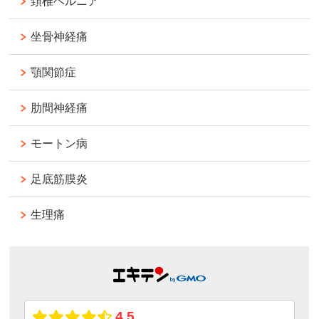
頚椎ヘルニア
坐骨神経痛
顎関節症
肋間神経痛
モートン病
足底筋膜炎
生理痛