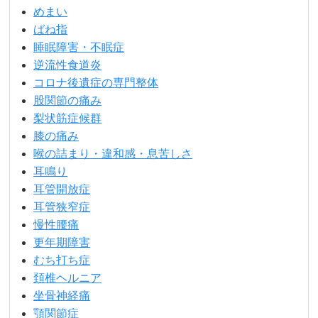
めまい
ばね指
睡眠障害・不眠症
逆流性食道炎
コロナ後遺症の専門整体
股関節の痛み
梨状筋症候群
膝の痛み
喉の詰まり・違和感・息苦しさ
耳鳴り
耳管開放症
耳管狭窄症
慢性腰痛
更年期障害
むち打ち症
頚椎ヘルニア
坐骨神経痛
顎関節症