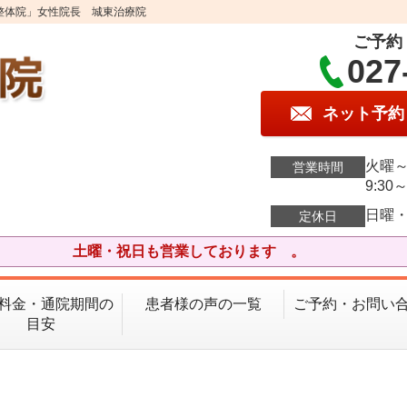
整体院」女性院長 城東治療院
ご予約
027
ネット予約
火曜～
営業時間
9:30～
日曜
定休日
土曜・祝日も営業しております 。
料金・通院期間の
患者様の声の一覧
ご予約・お問い
目安