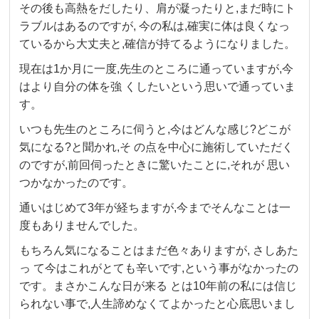
その後も高熱をだしたり、肩が凝ったりと,まだ時にト
ラブルはあるのですが, 今の私は,確実に体は良くなっ
ているから大丈夫と,確信が持てるようになりました。
現在は1か月に一度,先生のところに通っていますが,今
はより自分の体を強 くしたいという思いで通っていま
す。
いつも先生のところに伺うと,今はどんな感じ?どこが
気になる?と聞かれ,そ の点を中心に施術していただく
のですが,前回伺ったときに驚いたことに,それが 思い
つかなかったのです。
通いはじめて3年が経ちますが,今までそんなことは一
度もありませんでした。
もちろん気になることはまだ色々ありますが, さしあた
っ て今はこれがとても辛いです,という事がなかったの
です。まさかこんな日が来る とは10年前の私には信じ
られない事で,人生諦めなくてよかったと心底思いまし