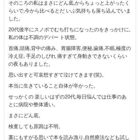
そのころの私はまさにどん底,からちょっと上がったく
らいで,今から比べるとだ いぶ気持ちも落ち込んでいま
した。
20代後半にスノボでむち打ちになったのをきっかけに,
私の体は不調のデパー ト状態。
首痛,頭痛,背中の痛み、胃腸障害,便秘,歯痛,不眠,極度の
冷え症, 手足のしびれ 痛すぎて身動きできないくらい
の夜もありました。
思い出すと可哀想すぎて泣けてきます(笑)。
本当に生きていること自体が辛かった。
せっかくの 楽しいはずの20代,毎日悩んでは仕事のあ
とに病院や整体通い。
まさにどん底。
検査しても原因は不明。
藁にもすがる思いで本を読み漁り,自然療法なども試し