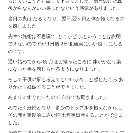
らげていこうとお話して下さりました。初日受けた直
後からなんかいい感じだなという感覚がありました。
当日の夜は だるくなり、翌日,翌々日と体が軽くなるの
を感じました。
先生の施術は不思議で, どこがどう,ということは説明
できないのですが,1日後,2日後,確実にいい感 じになる
のです。
通い始めてから3か月ほど経ったころに,体がかなり楽
になった事を感じられるようになりました。
そして子供の事も考えてもいいかな、と感じたころ,あ
りがたく妊娠することができました。
あまりにすぐだったので,自分でも驚きました。
めでたく妊婦となり、多少のトラブルを抱えながらも,
その間も定期的に通い続け,無事出産することができま
した。
治療院に通い始めてからの妊娠だったので, 先生にもプ