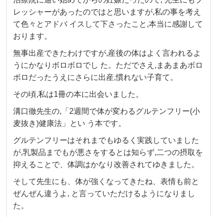
レッシャーがあったのではと思いますが,私の事を考え
て色々とアドバ イスして下さったこと,本当に感謝して
おります。
無事出産できたわけですが,産後の体はよく言われるよ
うにかなりボロボロでし た。ただでさえ,まあまあボロ
ボロだったうえにさらに出産,慣れない子育て。
その頃,私は1冊の本に出会いました。
溝口徹先生の,「2週間で体が変わるグルテンフリー(小
麦抜き)健康法」とい う本です。
グルテンフリーはそれまでもゆるく実践していました
が,乳製品までもが悪さをするとは知らず,二つの摂取を
抑えることで、体調はかなり改善されてゆきました。
そして先生にも、体が強くなってきたね、表情も前と
ぜんぜん違うよ, と言っていただけるようになりまし
た。