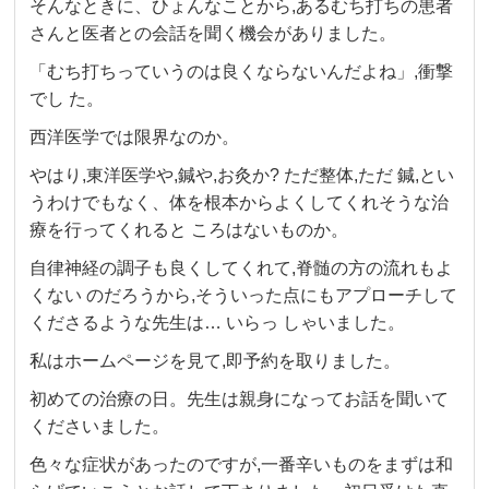
そんなときに、ひょんなことから,あるむち打ちの患者
さんと医者との会話を聞く機会がありました。
「むち打ちっていうのは良くならないんだよね」,衝撃
でし た。
西洋医学では限界なのか。
やはり,東洋医学や,鍼や,お灸か? ただ整体,ただ 鍼,とい
うわけでもなく、体を根本からよくしてくれそうな治
療を行ってくれると ころはないものか。
自律神経の調子も良くしてくれて,脊髄の方の流れもよ
くない のだろうから,そういった点にもアプローチして
くださるような先生は… いらっ しゃいました。
私はホームページを見て,即予約を取りました。
初めての治療の日。先生は親身になってお話を聞いて
くださいました。
色々な症状があったのですが,一番辛いものをまずは和