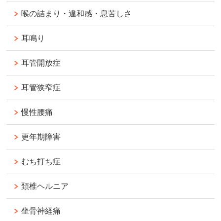
喉の詰まり・違和感・息苦しさ
耳鳴り
耳管開放症
耳管狭窄症
慢性腰痛
更年期障害
むち打ち症
頚椎ヘルニア
坐骨神経痛