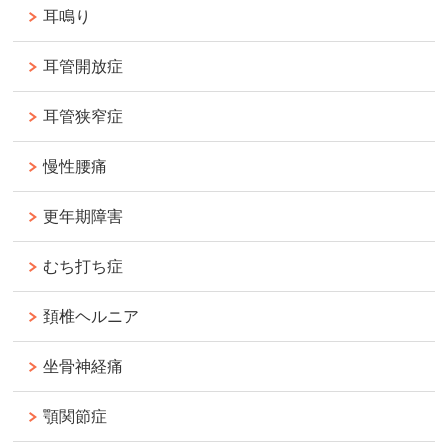
耳鳴り
耳管開放症
耳管狭窄症
慢性腰痛
更年期障害
むち打ち症
頚椎ヘルニア
坐骨神経痛
顎関節症