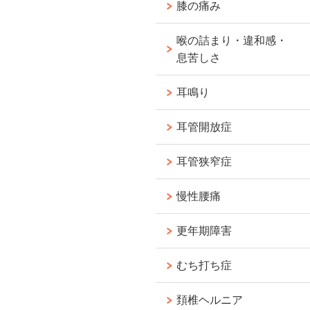
膝の痛み
喉の詰まり・違和感・
息苦しさ
耳鳴り
耳管開放症
耳管狭窄症
慢性腰痛
更年期障害
むち打ち症
頚椎ヘルニア