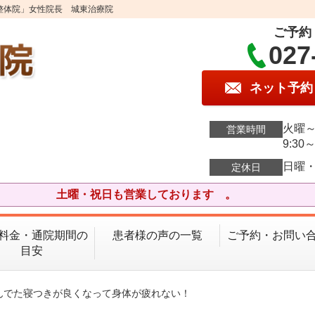
整体院」女性院長 城東治療院
ご予約
027
ネット予約
火曜～
営業時間
9:30～
日曜
定休日
土曜・祝日も営業しております 。
料金・通院期間の
患者様の声の一覧
ご予約・お問い
目安
悩んでた寝つきが良くなって身体が疲れない！