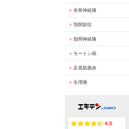
坐骨神経痛
顎関節症
肋間神経痛
モートン病
足底筋膜炎
生理痛